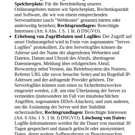
Speicherplatz:
Für die Bereitstellung unseres
Onlineangebotes nutzen wir Speicherplatz, Rechenkapazität
und Software, die wir von einem entsprechenden
Serveranbieter (auch "Webhoster" genannt) mieten oder
anderweitig beziehen;
Rechtsgrundlagen:
Berechtigte
Interessen (Art. 6 Abs. 1 S. 1 lit. f) DSGVO).
Erhebung von Zugriffsdaten und Logfiles:
Der Zugriff auf
unser Onlineangebot wird in Form von sogenannten "Server-
Logfiles" protokolliert. Zu den Serverlogfiles können die
Adresse und der Name der abgerufenen Webseiten und
Dateien, Datum und Uhrzeit des Abrufs, übertragene
Datenmengen, Meldung über erfolgreichen Abruf,
Browsertyp nebst Version, das Betriebssystem des Nutzers,
Referrer URL (die zuvor besuchte Seite) und im Regelfall IP-
Adressen und der anfragende Provider gehören. Die
Serverlogfiles können zum einen zu Sicherheitszwecken
eingesetzt werden, z.B. um eine Überlastung der Server zu
vermeiden (insbesondere im Fall von missbräuchlichen
Angriffen, sogenannten DDoS-Attacken), und zum anderen,
um die Auslastung der Server und ihre Stabilität
sicherzustellen;
Rechtsgrundlagen:
Berechtigte Interessen
(Art. 6 Abs. 1 S. 1 lit. f) DSGVO).
Löschung von Daten:
Logfile-Informationen werden für die Dauer von maximal 30
Tagen gespeichert und danach gelöscht oder anonymisiert.
Daten, deren weitere Aufbewahrung zu Beweiszwecken